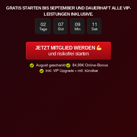
GRATIS STARTEN BIS SEPTEMBER UND DAUERHAFT ALLE VIP-
LEISTUNGEN INKLUSIVE.
02
07
09
09
Tage
Std
Min
Sek
JETZT MITGLIED WERDEN
und risikofrei starten
August geschenkt
84,99€ Online-Bonus
Inkl. VIP Upgrade + mtl. kündbar