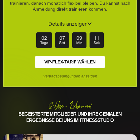
trainieren, danach monatlich flexibel bleiben. Du kannst nach
Anmeldung direkt trainieren kommen.
Details anzeigen
02
07
09
09
Tage
Std
Min
Sek
VIP-FLEX-TARIF WÄHLEN
Vertragsbedingungen anzeigen
Erfolge - Lieben wir!
BEGEISTERTE MITGLIEDER UND IHRE GENIALEN
ERGEBNISSE BEI UNS IM FITNESSSTUDIO