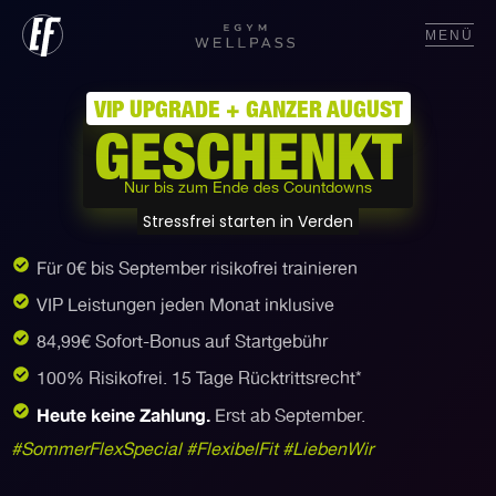
MENÜ
VIP UPGRADE + GANZER AUGUST
GESCHENKT
Nur bis zum Ende des Countdowns
Stressfrei starten in Verden
Für 0€ bis September risikofrei trainieren
VIP Leistungen jeden Monat inklusive
84,99€ Sofort-Bonus auf Startgebühr
100% Risikofrei. 15 Tage Rücktrittsrecht*
Heute keine Zahlung.
Erst ab September.
#SommerFlexSpecial #FlexibelFit #LiebenWir