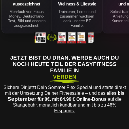
ausgezeichnet
Wellness & Lifestyle
und 
Mehrfach von Focus
Trainieren, Lernen und
Selbst trai
Money, Deutschland-
zusammen wachsen
Anleitung
Test, Bild und anderen
dank unserer EF
Kursen te
ausgezeichnet.
Familie.
JETZT BIST DU DRAN. WERDE AUCH DU
NOCH HEUTE TEIL DER EASYFITNESS
FAMILIE IN
VERDEN
Sichere Dir jetzt Dein Sommer Flex Special und starte direkt
mit der Umsetzung Deiner Fitnessziele – und das
alles bis
September
für 0€, mit 84,99 € Online-Bonus
auf die
Startgebühr,
monatlich kündbar
und mit
bis zu 46%
Ersparnis.