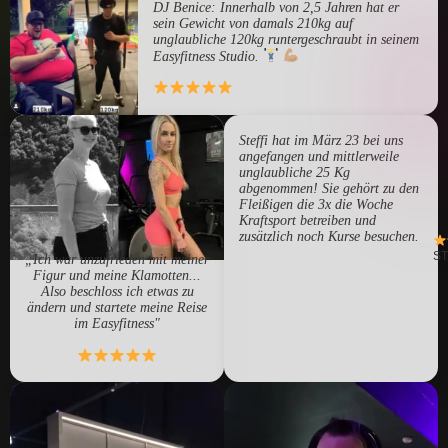
DJ Benice: Innerhalb von 2,5 Jahren hat er
sein Gewicht von damals 210kg auf
unglaubliche 120kg runtergeschraubt in seinem
Easyfitness Studio.
Steffi hat im März 23 bei uns
angefangen und mittlerweile
unglaubliche 25 Kg
abgenommen! Sie gehört zu den
Fleißigen die 3x die Woche
Kraftsport betreiben und
zusätzlich noch Kurse besuchen.
ST
„Ich war unzufrieden mit meiner
Figur und meine Klamotten...
Also beschloss ich etwas zu
ändern und startete meine Reise
im Easyfitness"